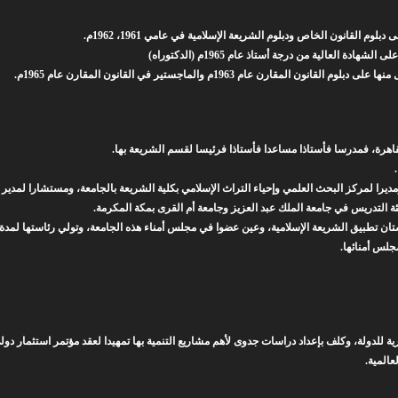
عام 1963م والماجستير في القانون المقارن عام 1965م.
مديرا لمركز البحث العلمي وإحياء التراث الإسلامي بكلية الشريعة بالجامعة، ومستشارا لمدير
يئة التدريس في جامعة الملك عبد العزيز وجامعة أم القرى بمكة المكرمة.
جلس أمنائها.
لدولة، وكلف بإعداد دراسات جدوى لأهم مشاريع التنمية بها تمهيدا لعقد مؤتمر استثمار دول
عالمية.