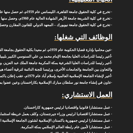
· تخرج في كلية الحقوق جامعة القاهرة، الليسانس عام 1959م، ثم حصل منها على دبلوم القانون الخاص ودبلوم الشريعة الإسلامية في عامي 1961، 1962م.
· تخرج في كلية الشريعة جامعة الأزهر الشهادة العالية عام 1960م، وحصل منها على الشهادة العالية من درجة أستاذ عام 1965م (الدكتوراه)
· تخرج في كلية الحقوق جامعة نيويورك – المعهد الدولي للقانون المقارن وحصل منها على دبلوم القانون المقارن 
الوظائف التي شغلها:
·عين محاميا بإدارة قضايا الحكومة عام 1959م، ثم معيدا بكلية الحقوق بجامعة القاهرة، فمدرسا فأستاذا مساعدا فأستاذا فرئيسا لقسم الشريعة بها.
·أعير رئيسا للدراسات العليا بجامعة الإمام محمد بن علي السنوسي الكبير بليبيا.
·أعير رئيسا للدراسات العليا الشرعية بمكة المكرمة جامعة الملك عبد العزيز، و
والتعاون بين الجامعة والجامعات الأخرى، ورئيسا للجنة الدائمة لترقية أعضاء ه
·أعير لإنشاء الجامعة الإسلامية العالمية بإسلام آباد عام 1979م، عقب إعلان باكستان تطبيق الشريعة الإسلامية، وعين عضوا في مجلس أمناء هذه الجامعة، وتولي رئاستها لمدة أربعة عشر عاما.
·عاون في إنشاء جامعة نور سلطان مبارك الإسلامية بكازاخستان وعين عضوا بم
العمل الاستشاري:
· عمل مستشارا قانونيا واقتصاديا لرئيس جمهورية كازاخستان.
· عمل مستشارا اقتصاديا لرئيس وزراء جيرجستان، وكلف بعمل خريطة استثمارية ل
· عمل مستشارا لرئيس جمهورية باكستان الإسلامية لشئون الجامعة الإسلامية ال
· عمل مستشارا لأمين عام رابطة العالم الإسلامي بمكة المكرمة.